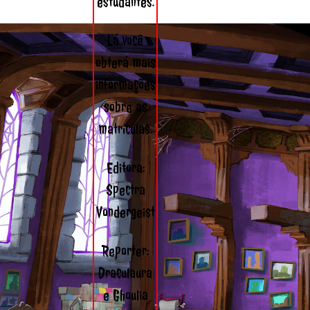
estudantes.
Lá você
obterá mais
informações
sobre as
matrículas.
Editora:
Spectra
Vondergeist
Reporter:
Draculaura
e Ghoulia