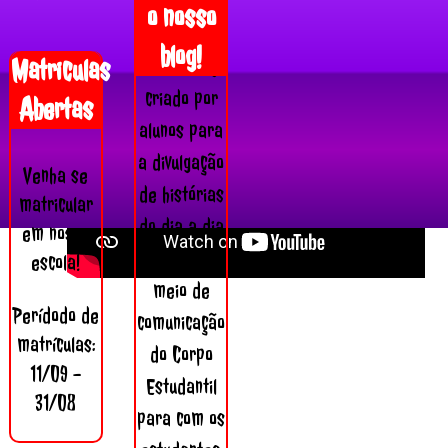
O Gory
o nosso
Gazette é o
blog!
Matriculas
nosso blog
criado por
Abertas
alunos para
a divulgação
Venha se
de histórias
matricular
do dia a dia
em nossa
da escola e
escola!
meio de
Perídodo de
comunicação
matrículas:
do Corpo
11/09 -
Estudantil
31/08
para com os